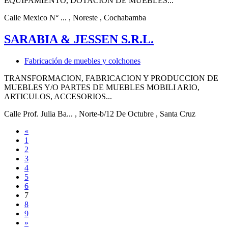
EQUIPAMIENTO, DOTACION DE MUEBLES...
Calle Mexico N° ...
, Noreste
, Cochabamba
SARABIA & JESSEN S.R.L.
Fabricación de muebles y colchones
TRANSFORMACION, FABRICACION Y PRODUCCION DE
MUEBLES Y/O PARTES DE MUEBLES MOBILI ARIO,
ARTICULOS, ACCESORIOS...
Calle Prof. Julia Ba...
, Norte-b/12 De Octubre
, Santa Cruz
«
1
2
3
4
5
6
7
8
9
»