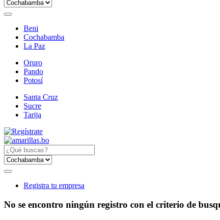
Beni
Cochabamba
La Paz
Oruro
Pando
Potosí
Santa Cruz
Sucre
Tarija
Registra tu empresa
No se encontro ningún registro con el criterio de bus