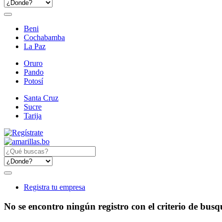
Beni
Cochabamba
La Paz
Oruro
Pando
Potosí
Santa Cruz
Sucre
Tarija
Registra tu empresa
No se encontro ningún registro con el criterio de bus