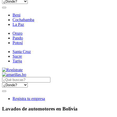
Beni
Cochabamba
La Paz
Oruro
Pando
Potosí
Santa Cruz
Sucre
Tarija
Registra tu empresa
Lavados de automotores en Bolivia