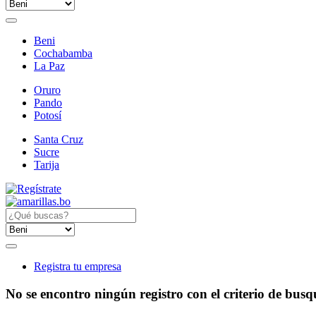
Beni
Cochabamba
La Paz
Oruro
Pando
Potosí
Santa Cruz
Sucre
Tarija
Registra tu empresa
No se encontro ningún registro con el criterio de bus