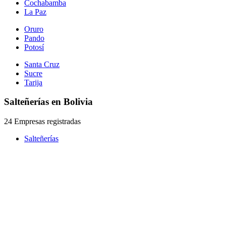
Cochabamba
La Paz
Oruro
Pando
Potosí
Santa Cruz
Sucre
Tarija
Salteñerías en Bolivia
24 Empresas registradas
Salteñerías