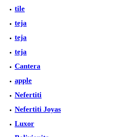
tile
teja
teja
teja
Cantera
apple
Nefertiti
Nefertiti Joyas
Luxor