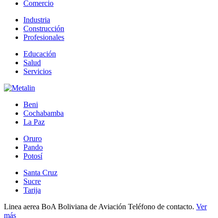
Comercio
Industria
Construcción
Profesionales
Educación
Salud
Servicios
Beni
Cochabamba
La Paz
Oruro
Pando
Potosí
Santa Cruz
Sucre
Tarija
Linea aerea BoA Boliviana de Aviación Teléfono de contacto.
Ver
más