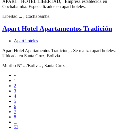
APART - HOTEL LIBERTAD, . Empresa establecida en
Cochabamba. Especializados en apart hoteles.
Libertad ...
, Cochabamba
Apart Hotel Apartamentos Tradición
Apart hoteles
Apart Hotel Apartamentos Tradición, . Se realiza apart hoteles.
Ubicada en Santa Cruz, Bolivia.
Murillo Nº .../Bolív...
, Santa Cruz
«
1
2
3
4
5
6
7
8
...
53