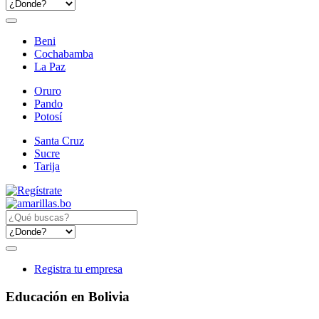
Beni
Cochabamba
La Paz
Oruro
Pando
Potosí
Santa Cruz
Sucre
Tarija
Registra tu empresa
Educación en Bolivia