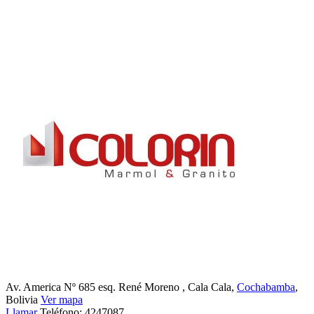
Av. America Nº 685 esq. René Moreno
, Cala Cala,
Cochabamba
,
Bolivia
Ver mapa
Llamar
Teléfono:
4247087