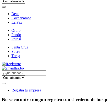
Beni
Cochabamba
La Paz
Oruro
Pando
Potosí
Santa Cruz
Sucre
Tarija
Registra tu empresa
No se encontro ningún registro con el criterio de bus