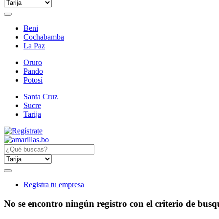
Beni
Cochabamba
La Paz
Oruro
Pando
Potosí
Santa Cruz
Sucre
Tarija
Registra tu empresa
No se encontro ningún registro con el criterio de bus