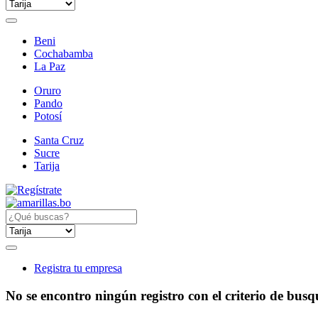
Beni
Cochabamba
La Paz
Oruro
Pando
Potosí
Santa Cruz
Sucre
Tarija
Registra tu empresa
No se encontro ningún registro con el criterio de bus