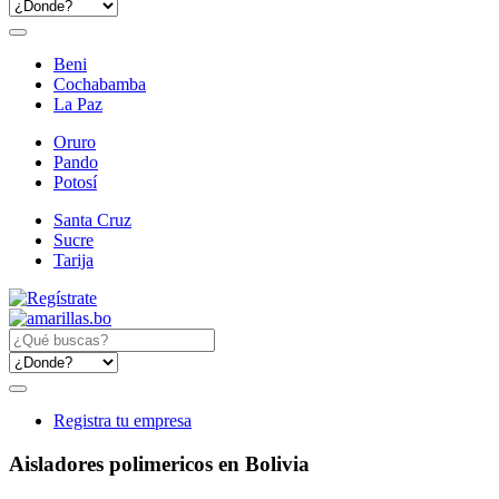
Beni
Cochabamba
La Paz
Oruro
Pando
Potosí
Santa Cruz
Sucre
Tarija
Registra tu empresa
Aisladores polimericos en Bolivia