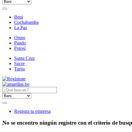
Beni
Cochabamba
La Paz
Oruro
Pando
Potosí
Santa Cruz
Sucre
Tarija
Registra tu empresa
No se encontro ningún registro con el criterio de bus