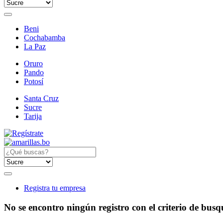
Beni
Cochabamba
La Paz
Oruro
Pando
Potosí
Santa Cruz
Sucre
Tarija
Registra tu empresa
No se encontro ningún registro con el criterio de bus