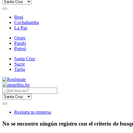
Beni
Cochabamba
La Paz
Oruro
Pando
Potosí
Santa Cruz
Sucre
Tarija
Registra tu empresa
No se encontro ningún registro con el criterio de bus