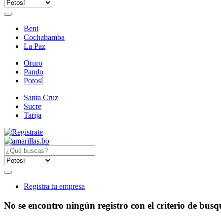
Beni
Cochabamba
La Paz
Oruro
Pando
Potosí
Santa Cruz
Sucre
Tarija
Registra tu empresa
No se encontro ningún registro con el criterio de bus