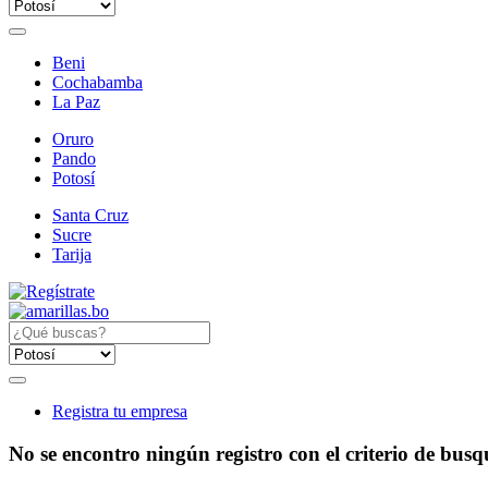
Beni
Cochabamba
La Paz
Oruro
Pando
Potosí
Santa Cruz
Sucre
Tarija
Registra tu empresa
No se encontro ningún registro con el criterio de bus