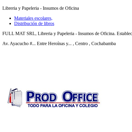
Libreria y Papeleria - Insumos de Oficina
Materiales escolares,
Distribución de libros
FULL MAT SRL, Libreria y Papeleria - Insumos de Oficina. Establecid
Av. Ayacucho #... Entre Heroínas y...
, Centro
, Cochabamba