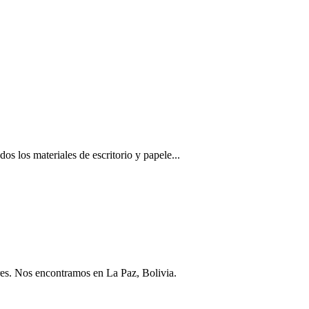
os los materiales de escritorio y papele...
ares. Nos encontramos en La Paz, Bolivia.