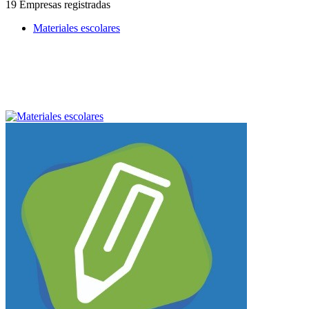
19 Empresas registradas
Materiales escolares