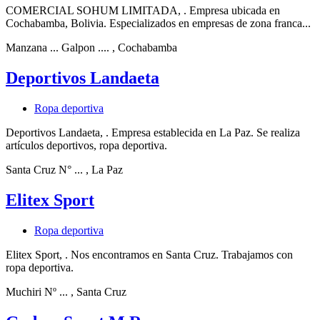
COMERCIAL SOHUM LIMITADA, . Empresa ubicada en
Cochabamba, Bolivia. Especializados en empresas de zona franca...
Manzana ... Galpon ....
, Cochabamba
Deportivos Landaeta
Ropa deportiva
Deportivos Landaeta, . Empresa establecida en La Paz. Se realiza
artículos deportivos, ropa deportiva.
Santa Cruz N° ...
, La Paz
Elitex Sport
Ropa deportiva
Elitex Sport, . Nos encontramos en Santa Cruz. Trabajamos con
ropa deportiva.
Muchiri Nº ...
, Santa Cruz