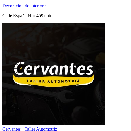
Decoración de interiores
Calle España Nro 459 entr...
Cervantes - Taller Automotriz