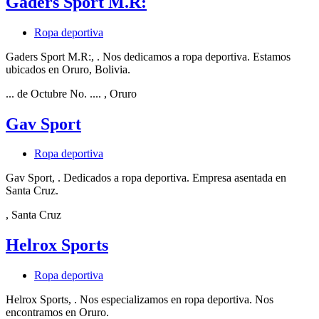
Gaders Sport M.R:
Ropa deportiva
Gaders Sport M.R:, . Nos dedicamos a ropa deportiva. Estamos
ubicados en Oruro, Bolivia.
... de Octubre No. ....
, Oruro
Gav Sport
Ropa deportiva
Gav Sport, . Dedicados a ropa deportiva. Empresa asentada en
Santa Cruz.
, Santa Cruz
Helrox Sports
Ropa deportiva
Helrox Sports, . Nos especializamos en ropa deportiva. Nos
encontramos en Oruro.