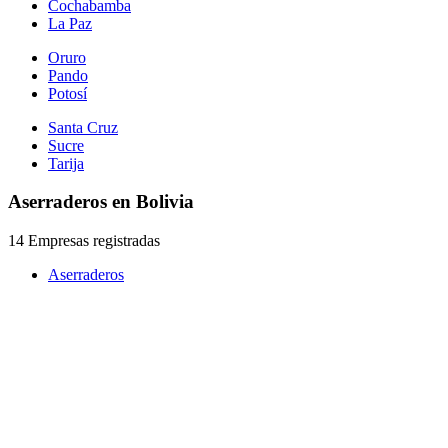
Cochabamba
La Paz
Oruro
Pando
Potosí
Santa Cruz
Sucre
Tarija
Aserraderos en Bolivia
14 Empresas registradas
Aserraderos