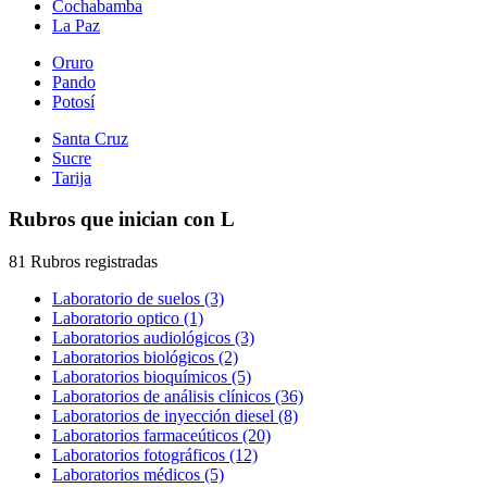
Cochabamba
La Paz
Oruro
Pando
Potosí
Santa Cruz
Sucre
Tarija
Rubros que inician con L
81 Rubros registradas
Laboratorio de suelos (3)
Laboratorio optico (1)
Laboratorios audiológicos (3)
Laboratorios biológicos (2)
Laboratorios bioquímicos (5)
Laboratorios de análisis clínicos (36)
Laboratorios de inyección diesel (8)
Laboratorios farmaceúticos (20)
Laboratorios fotográficos (12)
Laboratorios médicos (5)