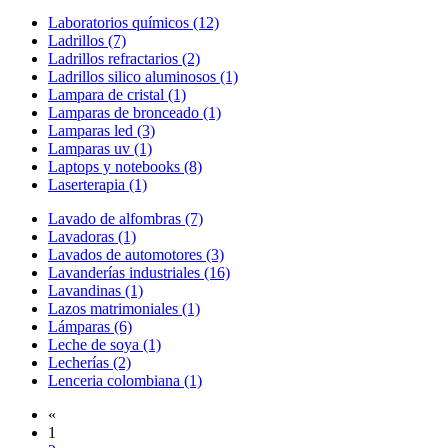
Laboratorios químicos (12)
Ladrillos (7)
Ladrillos refractarios (2)
Ladrillos silico aluminosos (1)
Lampara de cristal (1)
Lamparas de bronceado (1)
Lamparas led (3)
Lamparas uv (1)
Laptops y notebooks (8)
Laserterapia (1)
Lavado de alfombras (7)
Lavadoras (1)
Lavados de automotores (3)
Lavanderías industriales (16)
Lavandinas (1)
Lazos matrimoniales (1)
Lámparas (6)
Leche de soya (1)
Lecherías (2)
Lenceria colombiana (1)
«
1