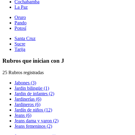
Cochabamba
La Paz
Oruro
Pando
Potosí
Santa Cruz
Sucre
Tarija
Rubros que inician con J
25 Rubros registradas
Jabones (3)
Jardin bilingüe (1)
Jardin de infantes (2)
Jardinerías (6)
Jardineros (6)
Jardín de niños (12)
Jeans (6)
Jeans dama y varon (2)
Jeans femeninos (2)